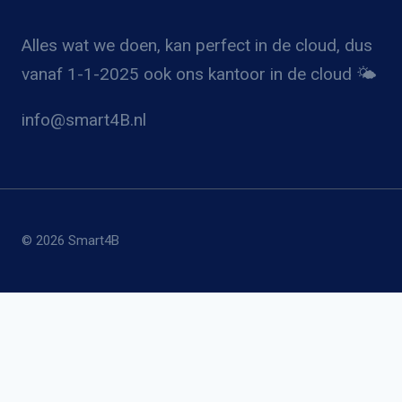
Alles wat we doen, kan perfect in de cloud, dus
vanaf 1-1-2025 ook ons kantoor in de cloud 🌤️
info@smart4B.nl
© 2026 Smart4B
Home
Submenu
Smartsheet
uitvouwen
⭐ Smart Label Printing©