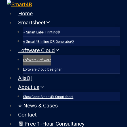
Doorgaan
naar
Home
inhoud
Smartsheet
⭐ Smart Label Printing©
⭐ Smart4B Inline QR Generator©
Loftware Cloud
Loftware Software
Loftware Cloud Designer
AlisQI
About us
ShowCase Smart4B-Smartsheet
⭐ News & Cases
Contact
📆 Free 1-Hour Consultancy